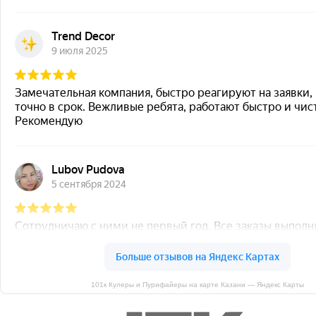
101к Кулеры и Пурифайеры на карте Казани — Яндекс Карты