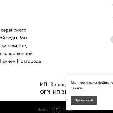
е сервисного
вой воды. Мы
ом ремонте,
и качественной
 Нижнем Новгороде
Мы используем файлы co
ИП "Ветлицкая В С"
сайтом.
ОГРНИП 317527500067150
Принять всё
Tilda
Made on